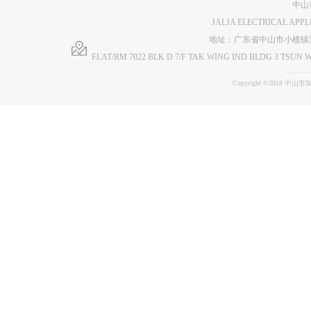
中山
JALJA ELECTRICAL APP
地址：广东省中山市小榄镇
FLAT/RM 7022 BLK D 7/F TAK WING IND BLDG 3 TS
Copyright ©2018