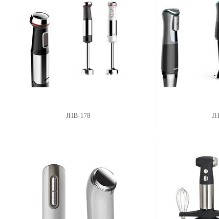
JHB-178
J