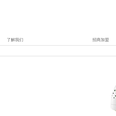
了解我们
招商加盟
切菜机
冰淇淋机
**器
绞肉机
工作机会