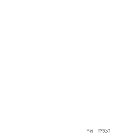
企业动态
健康食谱
展会活动
**器－带夜灯