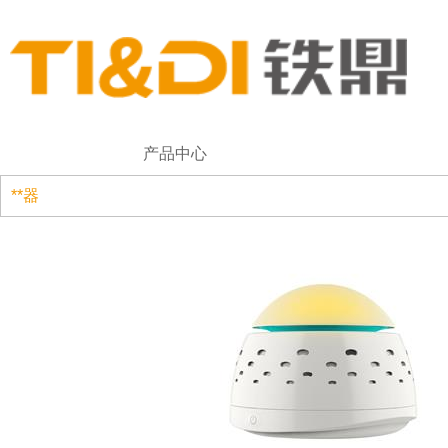
产品中心
**器
破壁机
手持搅拌机
浓汤搅拌机
原汁机
随行杯
公司简介
资质认证
企业实力
营销网络
企业架构